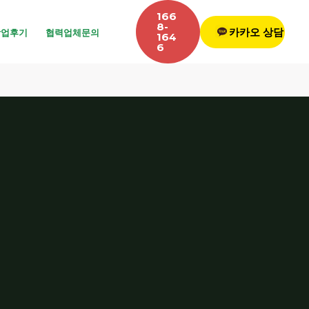
166
8-
카카오 상담
작업후기
협력업체문의
164
6