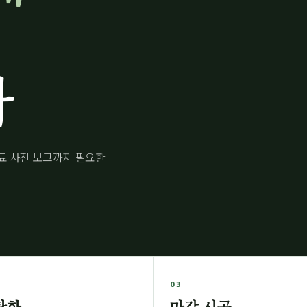
다
완료 사진 보고까지 필요한
03
탄화
마감 시공