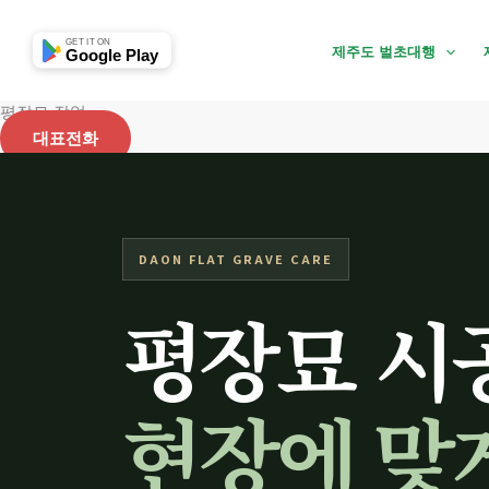
콘
텐
GET IT ON
제주도 벌초대행
Google Play
츠
로
평장묘 작업
건
대표전화
너
뛰
기
DAON FLAT GRAVE CARE
평장묘 시
현장에 맞