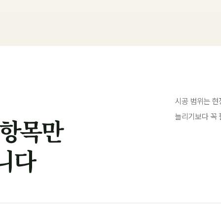
시공 범위는 현
늘리기보다 꼭 
 항목만
니다