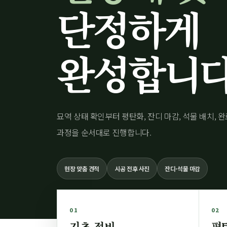
단정하게
완성합니
묘역 상태 확인부터 평탄화, 잔디 마감, 석물 배치, 
과정을 순서대로 진행합니다.
현장 맞춤 견적
시공 전후 사진
잔디·석물 마감
01
02
기초 정비
평