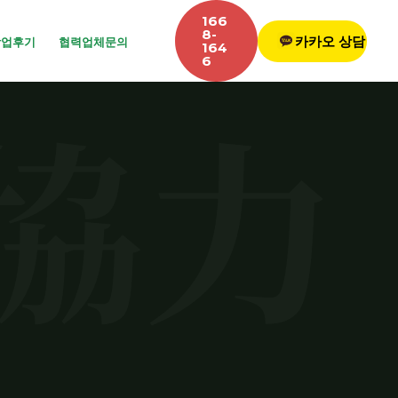
166
8-
카카오 상담
작업후기
협력업체문의
164
6