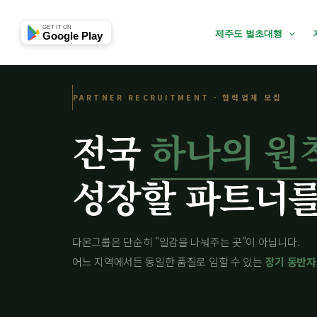
협력업체문의
콘
대표전화
텐
GET IT ON
제주도 벌초대행
Google Play
츠
로
건
PARTNER RECRUITMENT · 협력업체 모집
너
뛰
전국
하나의 원
기
성장할 파트너를
다온그룹은 단순히 "일감을 나눠주는 곳"이 아닙니다.
어느 지역에서든 동일한 품질로 임할 수 있는
장기 동반자