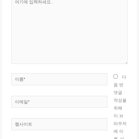
기
에
입
력
하
세
요...
이
다
름
음 번
*
댓글
이
작성을
메
위해
일
이 브
웹
*
라우저
사
에 이
이