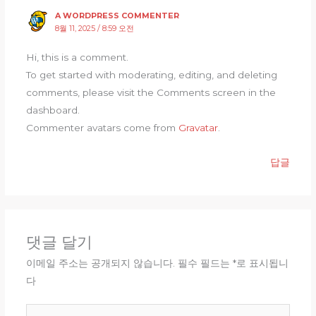
A WORDPRESS COMMENTER
8월 11, 2025 / 8:59 오전
Hi, this is a comment.
To get started with moderating, editing, and deleting
comments, please visit the Comments screen in the
dashboard.
Commenter avatars come from
Gravatar
.
답글
댓글 달기
이메일 주소는 공개되지 않습니다.
필수 필드는
*
로 표시됩니
다
여