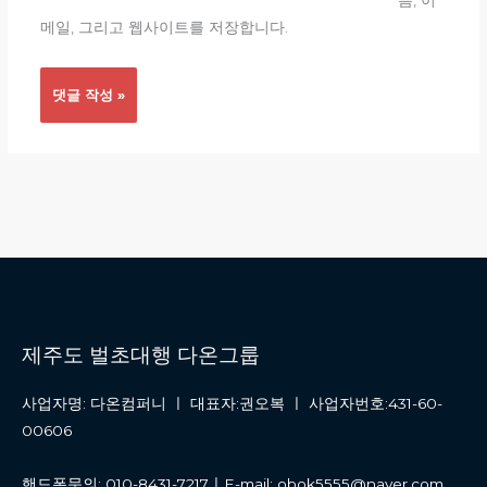
름, 이
트
메일, 그리고 웹사이트를 저장합니다.
제주도 벌초대행 다온그룹
사업자명: 다온컴퍼니 ㅣ 대표자:권오복 ㅣ 사업자번호:431-60-
00606
핸드폰문의: 010-8431-7217ㅣE-mail: obok5555@naver.com