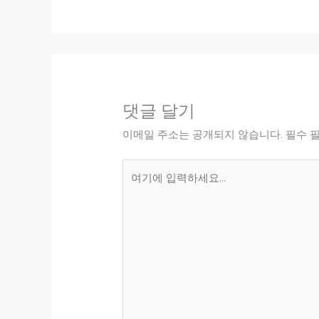
댓글 달기
이메일 주소는 공개되지 않습니다.
필수 
여
기
에
입
력
하
세
요...