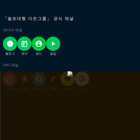
「벌초대행 다온그룹」 공식 채널
네이버 채널
블로그
예약
밴드
클립
SNS 채널
인스타
스레드
페이스북
틱톡
카카오톡
구글