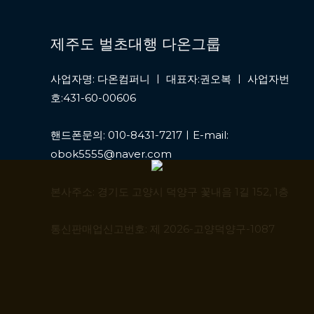
제주도 벌초대행 다온그룹
사업자명: 다온컴퍼니 ㅣ 대표자:권오복 ㅣ 사업자번
호:431-60-00606
핸드폰문의: 010-8431-7217ㅣE-mail:
obok5555@naver.com
본사주소: 경기도 고양시 덕양구 꽃내음 1길 152, 1층
통신판매업신고번호: 제 2026-고양덕양구-1087