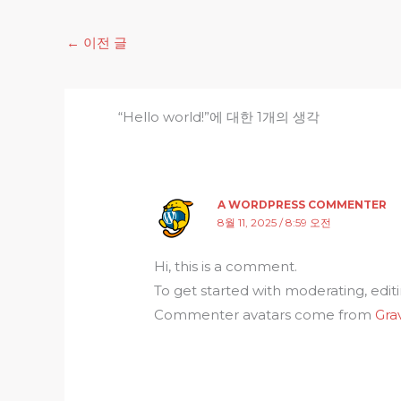
←
이전 글
“Hello world!”에 대한 1개의 생각
A WORDPRESS COMMENTER
8월 11, 2025 / 8:59 오전
Hi, this is a comment.
To get started with moderating, edi
Commenter avatars come from
Gra