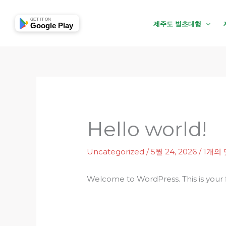
콘
텐
GET IT ON
제주도 벌초대행
Google Play
츠
로
건
너
뛰
기
Hello world!
Uncategorized
/
5월 24, 2026
/
1개의
Welcome to WordPress. This is your fir