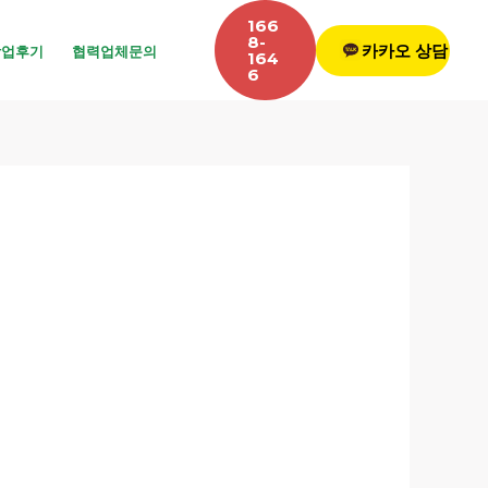
166
8-
카카오 상담
작업후기
협력업체문의
164
6